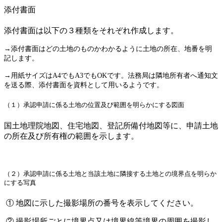
添付書面
添付書面は以下の３種類をそれぞれ作成します。
→添付書面はどの土地のものかわかるように土地の所在、地番を明
記します。
→用紙サイズはA4でもA3でもOKです。法務局は隣地所有者へ通知文
を送る際、添付書面を資料として用いるようです。
（１）承認申請に係る土地の位置及び範囲を明らかにする図面
国土地理院地図、住宅地図、登記所備付地図等に、申請土地
の所在及び所有権の範囲を示します。
（２）承認申請に係る土地と当該土地に隣接する土地との境界点を明らか
にする写真
① 地図に示した撮影場所の番号を表示してください。
② 撮影場所ごとに境界点又は境界線等境界の周囲を撮影し