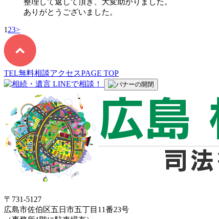
整理して返して頂き、大変助かりました。
ありがとうございました。
1
2
3
>
TEL
無料相談
アクセス
PAGE TOP
〒731-5127
広島市佐伯区五日市五丁目11番23号