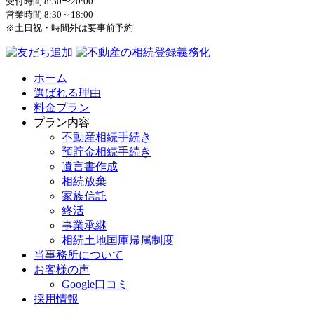
受付時間 8:30〜20:00
営業時間 8:30～18:00
※土日祝・時間外は要事前予約
ホーム
選ばれる理由
料金プラン
プラン内容
不動産相続手続き
預貯金相続手続き
遺言書作成
相続放棄
家族信託
終活
事業承継
相続土地国庫帰属制度
当事務所について
お客様の声
Google口コミ
採用情報