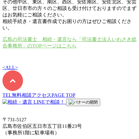
その他中区、東区、南区、西区、安佐南区、安佐北区、安芸
区、廿日市市の方々のご相談も受け付けておりますのでまず
はお気軽にご相談ください。
相続手続き・遺言書作成でお困りの方はぜひご相談くださ
い。
広島の司法書士 相続・遺言なら「司法書士法人いわさき総
合事務所」のTOPページはこちら
<
ALL
>
TEL
無料相談
アクセス
PAGE TOP
〒731-5127
広島市佐伯区五日市五丁目11番23号
（事務所1階に駐車場有）