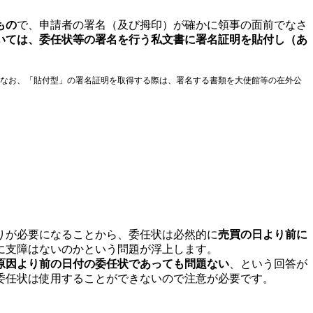
もの
で、申請者の署名（及び拇印）が確かに領事の面前でなさ
いては、委任状等の署名を行う私文書に署名証明を貼付し（あ
なお、「貼付型」の署名証明を取得する際は、署名する書類を大使館等の在外公
りが必要になることから、委任状は必然的に
売買の日より前に
に支障はないのかという問題が浮上します。
原因より前の日付の委任状であっても問題ない
、という回答が
委任状は使用することができないので注意が必要です。