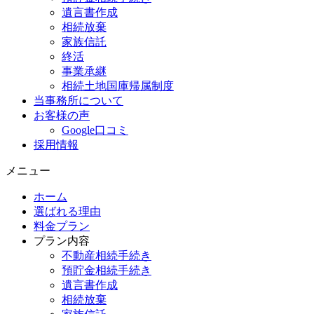
遺言書作成
相続放棄
家族信託
終活
事業承継
相続土地国庫帰属制度
当事務所について
お客様の声
Google口コミ
採用情報
メニュー
ホーム
選ばれる理由
料金プラン
プラン内容
不動産相続手続き
預貯金相続手続き
遺言書作成
相続放棄