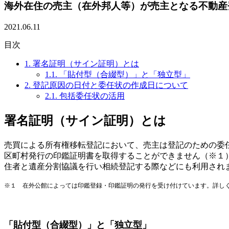
海外在住の売主（在外邦人等）が売主となる不動産
2021.06.11
目次
1.
署名証明（サイン証明）とは
1.1.
「貼付型（合綴型）」と「独立型」
2.
登記原因の日付と委任状の作成日について
2.1.
包括委任状の活用
署名証明（サイン証明）とは
売買による所有権移転登記において、売主は登記のための委
区町村発行の印鑑証明書を取得することができません（※１
住者と遺産分割協議を行い相続登記する際などにも利用され
※１ 在外公館によっては印鑑登録・印鑑証明の発行を受け付けています。詳し
「貼付型（合綴型）」と「独立型」