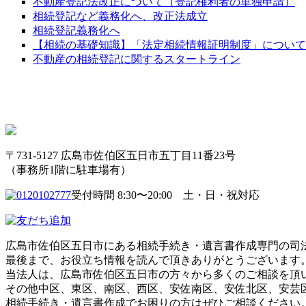
不動産登記法改正について（登記権利者の単独申請）
相続登記など義務化へ、改正法成立
相続登記義務化へ
【相続の基礎知識】「法定相続情報証明制度」について
不動産の相続登記に関するスタートライン
〒731-5127 広島市佐伯区五日市五丁目11番23号
（事務所1階に駐車場有）
受付時間 8:30〜20:00 土・日・祝対応
広島市佐伯区五日市にある相続手続き・遺言書作成専門の司
最後まで、お役立ち情報を読んで頂きありがとうございます
当法人は、広島市佐伯区五日市の方々から多くのご相談を頂
その他中区、東区、南区、西区、安佐南区、安佐北区、安芸
相続手続き・遺言書作成でお困りの方はぜひご相談ください