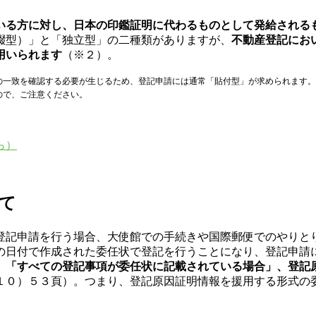
いる方に対し、日本の印鑑証明に代わるものとして発給される
綴型）」と「独立型」の二種類がありますが、
不動産登記にお
用いられます
（※２）。
の一致を確認する必要が生じるため、登記申請には通常「貼付型」が求められます。
ので、ご注意ください。
ら）
て
登記申請を行う場合、大使館での手続きや国際郵便でのやりと
の日付で作成された委任状で登記を行うことになり、登記申請
、
「すべての登記事項が委任状に記載されている場合」、登記
１０）５３頁）。つまり、登記原因証明情報を援用する形式の