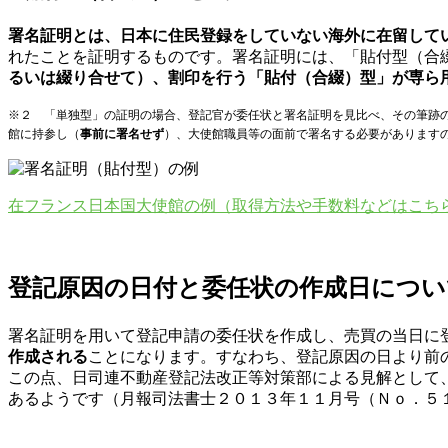
署名証明とは、日本に住民登録をしていない海外に在留して
れたことを証明するものです。署名証明には、「貼付型（合
るいは綴り合せて）、割印を行う「貼付（合綴）型」が専ら
※２ 「単独型」の証明の場合、登記官が委任状と署名証明を見比べ、その筆跡
館に持参し（
事前に署名せず
）、大使館職員等の面前で署名する必要があります
在フランス日本国大使館の例（取得方法や手数料などはこち
登記原因の日付と委任状の作成日につい
署名証明を用いて登記申請の委任状を作成し、売買の当日に
作成される
ことになります。すなわち、登記原因の日より前
この点、日司連不動産登記法改正等対策部による見解として
あるようです（月報司法書士２０１３年１１月号（Ｎｏ．５