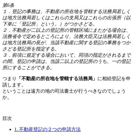
第6条
１．登記の事務は、不動産の所在地を管轄する法務局若しく
は地方法務局若しくはこれらの支局又はこれらの出張所（以
下単に「登記所」という。）がつかさどる。
２．不動産が二以上の登記所の管轄区域にまたがる場合は、
法務省令で定めるところにより、法務大臣又は法務局若しく
は地方法務局の長が、当該不動産に関する登記の事務をつか
さどる登記所を指定する。
３．前項に規定する場合において、同項の指定がされるまで
の間、登記の申請は、当該二以上の登記所のうち、一の登記
所にすることができる。
つまり
「不動産の所在地を管轄する法務局」
に相続登記を申
請します。
ということは遠方の地の司法書士が行うべきなのでしょう
か。
目次
1.
不動産登記の２つの申請方法