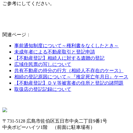
ご参考にしてください。
関連ページ：
事前通知制度について～権利書をなくしたとき～
未成年者による不動産取引と登記申請
【不動産登記】相続人に対する遺贈の登記
広域住民票の写しについて
共有不動産の持分の行方（相続人不存在のケース）
相続の登記原因について～『推定死亡年月日』ケース
【不動産登記】ＤＶ等被害者の住所と登記の諸問題
取扱店の登記記録について
〒731-5128 広島市佐伯区五日市中央二丁目9番1号
中央ポピーハイツ1階 （前面に駐車場有）