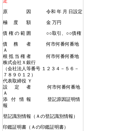
定
原 因 令和 年 月 日設定
極 度 額 金 万円
債 権 の 範 囲 ○○取引、○○債権
債 務 者 何市何番何番地
Ａ
根 抵 当 権 者 何市何番何番地
株式会社Ｘ銀行
（会社法人等番号 １２３４－５６－
７８９０１２）
代表取締役 Ｙ
設 定 者 何市何番何番地
Ａ
添 付 情 報 登記原因証明情
報
登記識別情報（Ａの登記識別情報）
印鑑証明書（Ａの印鑑証明書）