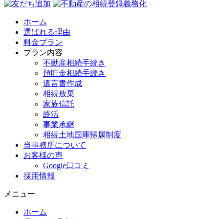
ホーム
選ばれる理由
料金プラン
プラン内容
不動産相続手続き
預貯金相続手続き
遺言書作成
相続放棄
家族信託
終活
事業承継
相続土地国庫帰属制度
当事務所について
お客様の声
Google口コミ
採用情報
メニュー
ホーム