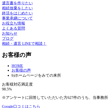
遺言書を作りたい
相続放棄をしたい
終活をはじめたい
事業承継について
お役立ち情報
よくある質問
お知らせ
ブログ
相続・遺言 LINEで相談！
お客様の声
HOME
お客様の声
b)ホームページをみての来所
お客様対応満足度
98.5%
※アンケートに回答していただいた方627件のうち、当事務所の
Google口コミはこちら