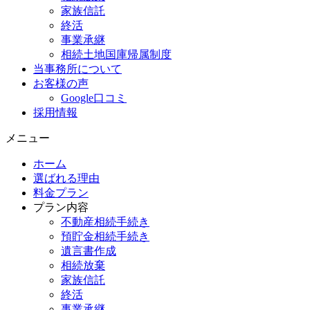
家族信託
終活
事業承継
相続土地国庫帰属制度
当事務所について
お客様の声
Google口コミ
採用情報
メニュー
ホーム
選ばれる理由
料金プラン
プラン内容
不動産相続手続き
預貯金相続手続き
遺言書作成
相続放棄
家族信託
終活
事業承継