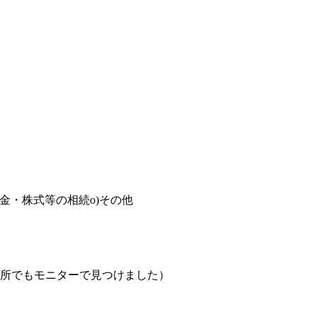
貯金・株式等の相続
o)その他
所でもモニターで見つけました）