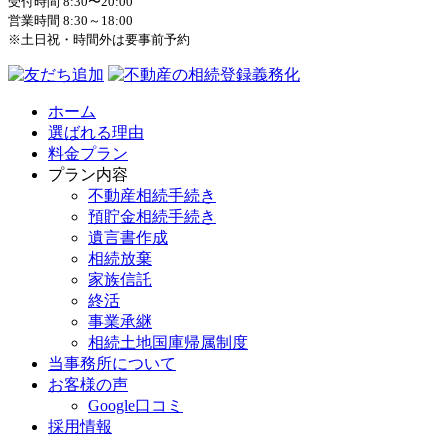
受付時間 8:30〜20:00
営業時間 8:30～18:00
※土日祝・時間外は要事前予約
ホーム
選ばれる理由
料金プラン
プラン内容
不動産相続手続き
預貯金相続手続き
遺言書作成
相続放棄
家族信託
終活
事業承継
相続土地国庫帰属制度
当事務所について
お客様の声
Google口コミ
採用情報