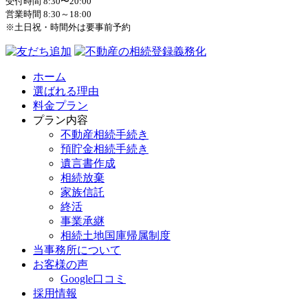
受付時間 8:30〜20:00
営業時間 8:30～18:00
※土日祝・時間外は要事前予約
ホーム
選ばれる理由
料金プラン
プラン内容
不動産相続手続き
預貯金相続手続き
遺言書作成
相続放棄
家族信託
終活
事業承継
相続土地国庫帰属制度
当事務所について
お客様の声
Google口コミ
採用情報