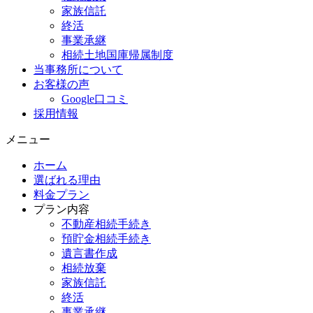
家族信託
終活
事業承継
相続土地国庫帰属制度
当事務所について
お客様の声
Google口コミ
採用情報
メニュー
ホーム
選ばれる理由
料金プラン
プラン内容
不動産相続手続き
預貯金相続手続き
遺言書作成
相続放棄
家族信託
終活
事業承継