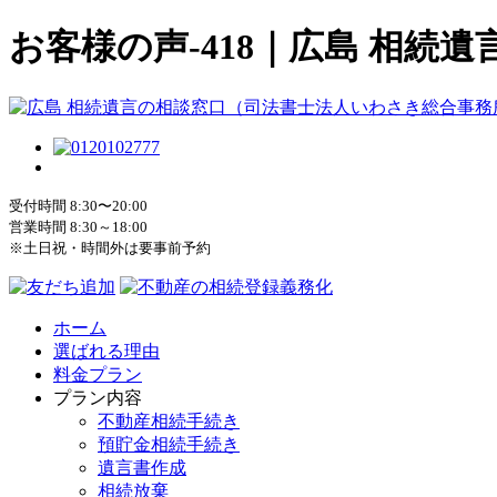
お客様の声-418｜広島 相
受付時間 8:30〜20:00
営業時間 8:30～18:00
※土日祝・時間外は要事前予約
ホーム
選ばれる理由
料金プラン
プラン内容
不動産相続手続き
預貯金相続手続き
遺言書作成
相続放棄