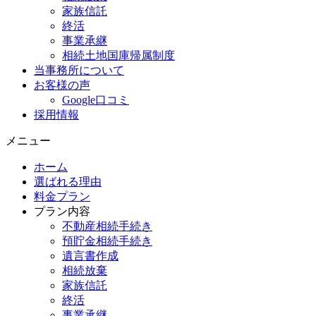
家族信託
終活
事業承継
相続土地国庫帰属制度
当事務所について
お客様の声
Google口コミ
採用情報
メニュー
ホーム
選ばれる理由
料金プラン
プラン内容
不動産相続手続き
預貯金相続手続き
遺言書作成
相続放棄
家族信託
終活
事業承継