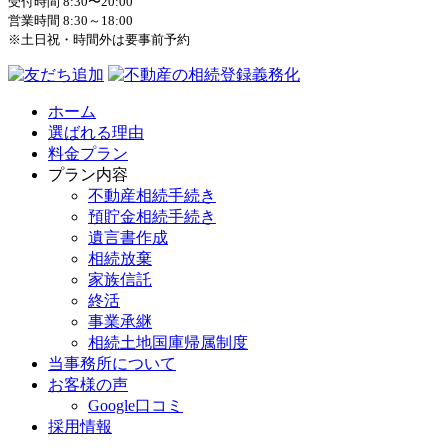
受付時間 8:30〜20:00
営業時間 8:30～18:00
※土日祝・時間外は要事前予約
ホーム
選ばれる理由
料金プラン
プラン内容
不動産相続手続き
預貯金相続手続き
遺言書作成
相続放棄
家族信託
終活
事業承継
相続土地国庫帰属制度
当事務所について
お客様の声
Google口コミ
採用情報